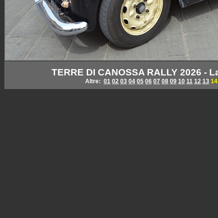
TERRE DI CANOSSA RALLY 2026 - Lan
Altre:
01
02
03
04
05
06
07
08
09
10
11
12
13
14