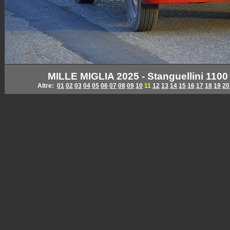
MILLE MIGLIA 2025 - Stanguellini 1100 
Altre:
01
02
03
04
05
06
07
08
09
10
11
12
13
14
15
16
17
18
19
20