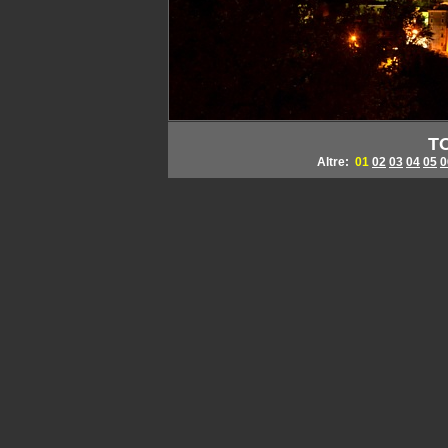
TO
Altre:
01
02
03
04
05
0