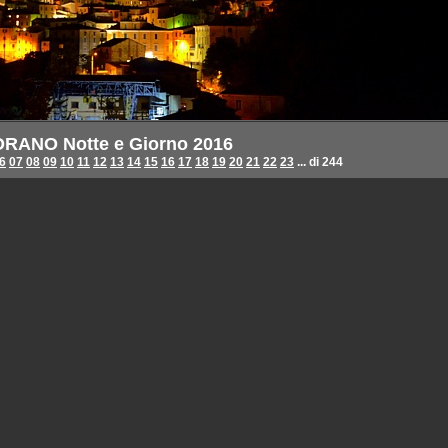
RANO Notte e Giorno 2016
6
07
08
09
10
11
12
13
14
15
16
17
18
19
20
21
22
23
... di 244