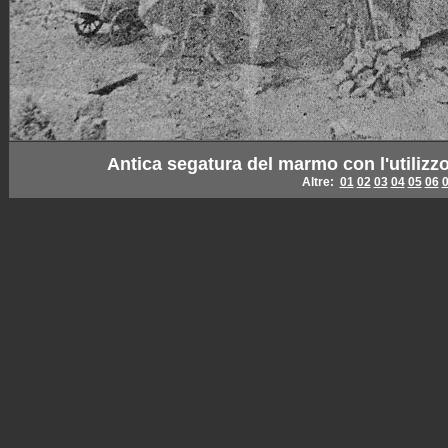
Antica segatura del marmo con l'utilizzo d
Altre:
01
02
03
04
05
06