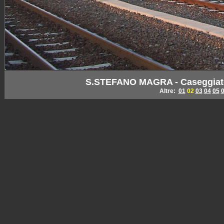
S.STEFANO MAGRA - Caseggiato e
Altre:
01
02
03
04
05