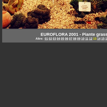
EUROFLORA 2001 - Piante grasse
Altre:
01
02
03
04
05
06
07
08
09
10
11
12
13
14
15
1