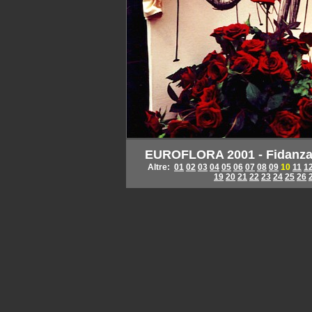
EUROFLORA 2001 - Fidanzati
Altre:
01
02
03
04
05
06
07
08
09
10
11
1
19
20
21
22
23
24
25
26