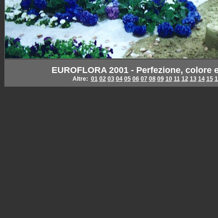
EUROFLORA 2001 - Perfezione, colore e st
Altre:
01
02
03
04
05
06
07
08
09
10
11
12
13
14
15
1