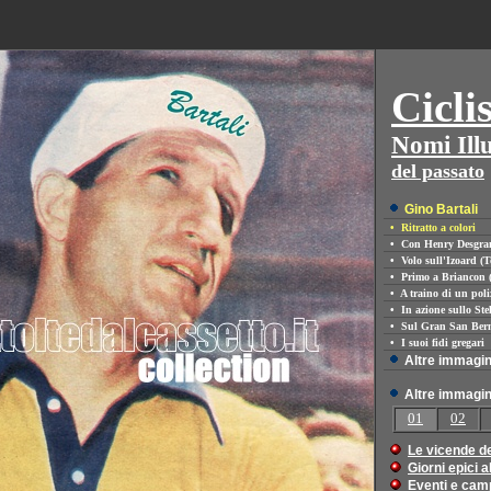
Cicli
Nomi Illu
del passato
Gino Bartali
• Ritratto a colori
•
Con Henry Desgra
•
Volo sull'Izoard (
•
Primo a Briancon 
•
A traino di un poli
•
In azione sullo Ste
•
Sul Gran San Ber
•
I suoi fidi gregari
Altre immagini
Altre immagini 
01
02
Le vicende del
Giorni epici 
Eventi e camp