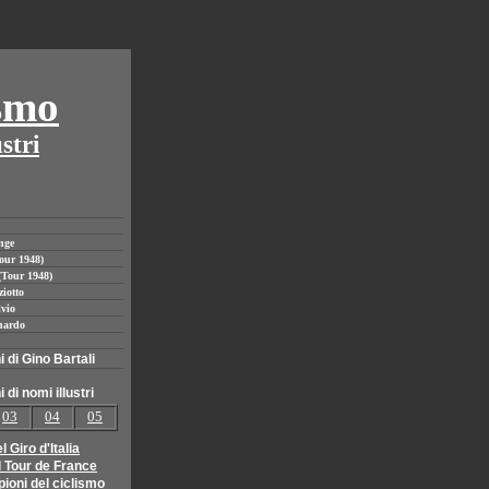
smo
stri
nge
Tour 1948)
(Tour 1948)
ziotto
lvio
nardo
 di Gino Bartali
di nomi illustri
03
04
05
 Giro d'Italia
al Tour de France
ioni del ciclismo