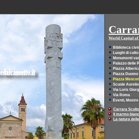
Carra
World Capital of
Biblioteca civi
Luoghi di culto
Monumenti var
Palazzo delle 
Piazza Alberic
Piazza Duomo
Piazza Mencon
Scuole Aurelio 
Via Loris Giorg
Via Roma
Eventi, Mostre
Carrara Scultor
Il marmo bianc
La natura dell