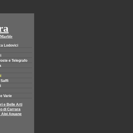
ra
 Marble
ca Lodovici
i
Poste e Telegrafo
a
i
Saffi
i
 e Varie
i e Belle Arti
o di Carrara
e Alpi Apuane