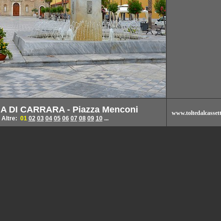
A DI CARRARA - Piazza Menconi
www.toltedalcassett
Altre:
01
02
03
04
05
06
07
08
09
10
...