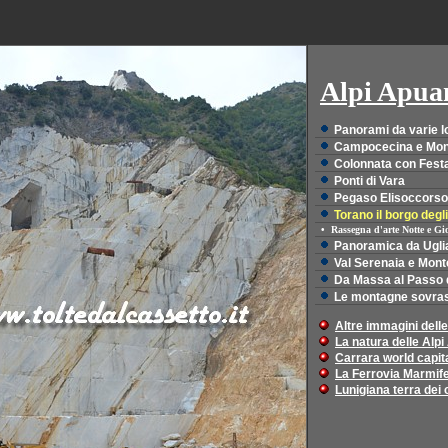
Alpi Apua
Panorami da varie lo
Campocecina e Mon
Colonnata con Festa
Ponti di Vara
Pegaso Elisoccorso
Torano il borgo degli 
•
Rassegna d'arte Notte e Gi
Panoramica da Ugli
Val Serenaia e Mont
Da Massa al Passo d
Le montagne sovras
Altre immagini dell
La natura delle Alp
Carrara world capit
La Ferrovia Marmif
Lunigiana terra dei c