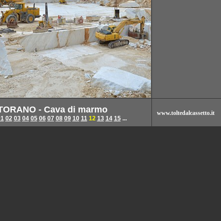
TORANO - Cava di marmo
www.toltedalcassetto.it
01
02
03
04
05
06
07
08
09
10
11
12
13
14
15
...