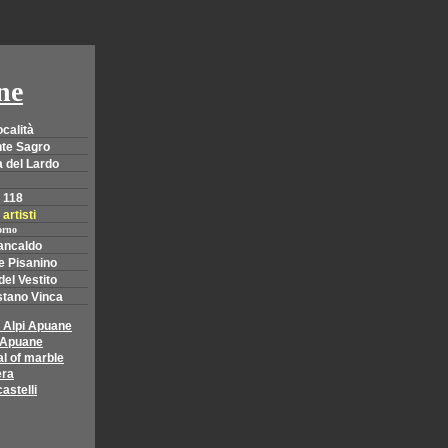
ne
calità
te Sagro
 del Lardo
 118
artisti
orno
ancaldo
e Pisanino
el Vestito
tano Vinca
e Alpi Apuane
i Apuane
al of marble
era
astelli