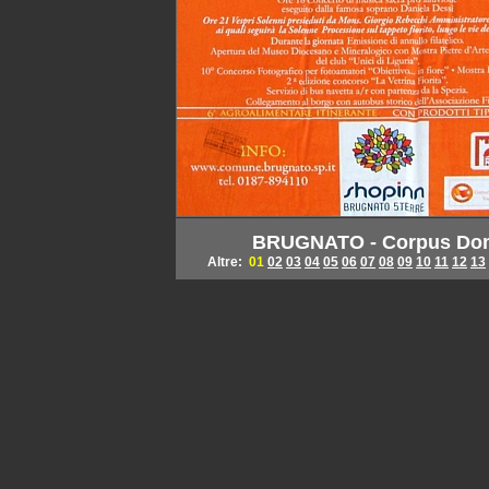
BRUGNATO - Corpus Dom
Altre:
01
02
03
04
05
06
07
08
09
10
11
12
13