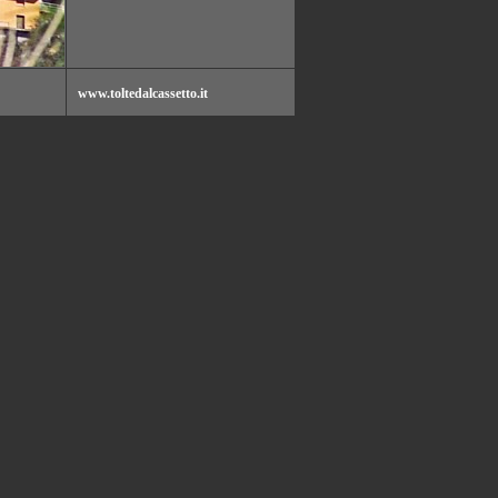
www.toltedalcassetto.it