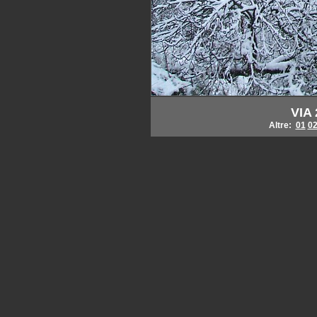
VIA 
Altre:
01
0