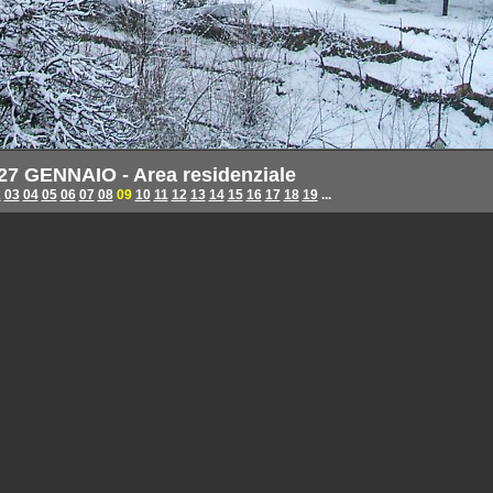
27 GENNAIO - Area residenziale
2
03
04
05
06
07
08
09
10
11
12
13
14
15
16
17
18
19
...