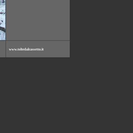
www.toltedalcassetto.it