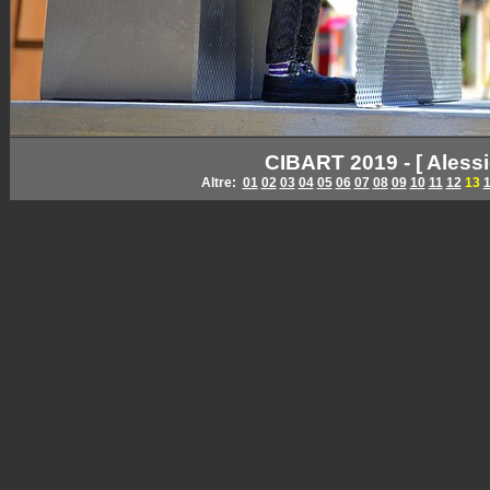
CIBART 2019 - [ Alessi
Altre:
01
02
03
04
05
06
07
08
09
10
11
12
13