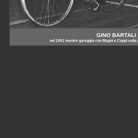
GINO BARTALI
nel 1951 mentre gareggia con Magni e Coppi sulla pi