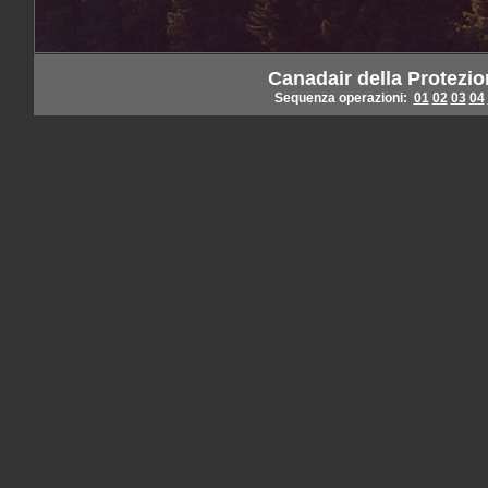
Canadair della Protezio
Sequenza operazioni:
01
02
03
04